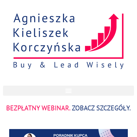
FROM MANAGER TO LEADER
BEZPŁATNY WEBINAR.